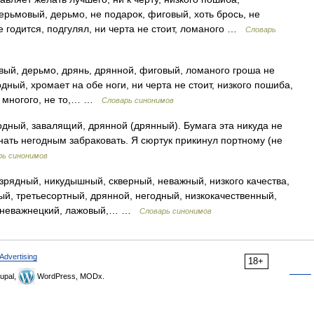
ерьмовый, дерьмо, не подарок, фиговый, хоть брось, не
не годится, подгулял, ни черта не стоит, ломаного …
Словарь
вый, дерьмо, дрянь, дрянной, фиговый, ломаного гроша не
годный, хромает на обе ноги, ни черта не стоит, низкого пошиба,
ь многого, не то,… …
Словарь синонимов
дный, завалящий, дрянной (дрянный). Бумага эта никуда не
изнать негодным забраковать. Я сюртук прикинул портному (не
рь синонимов
рядный, никудышный, скверный, неважный, низкого качества,
ый, третьесортный, дрянной, негодный, низкокачественный,
й, неважнецкий, лажовый,… …
Словарь синонимов
Advertising
18+
upal,
WordPress, MODx.