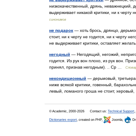
низкокачественный, дрянь, неважнецкий, д
выдерживает никакой критики, ни к черту 
синонимов
не подарок
— хоть брось, дрянцо, дерьмо
стоит, ни к черту не годится, ни к черту не
не выдерживает критики, оставляет желат
негодный
— Негодящий, негожий, неприго
годится. Из рук вон плохо, из рук вон. Пр
принял, признав негодным). .. Ср …
Слова
некондиционный
— дерьмовый, третьераз
ниже всякой критики, говенный, барахольн
левый, ломаного гроша не стоит, херовы
© Academic, 2000-2026
Contact us:
Technical Support
,
Dictionaries export
, created on PHP,
Joomla,
Dr