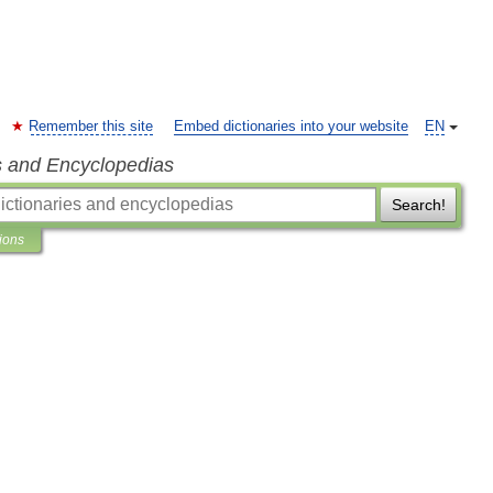
Remember this site
Embed dictionaries into your website
EN
s and Encyclopedias
Search!
tions