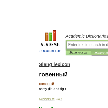
Academic Dictionarie
en-academic.com
Slang lexicon
Interpreta
Slang lexicon
говенный
говенный
shitty
(
lit
.
and
fig
.).
Slang
lexicon
.
2014
.