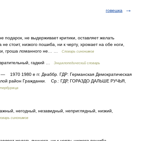
говешка
е подарок, не выдерживает критики, оставляет желать
 не стоит, низкого пошиба, ни к черту, хромает на обе ноги,
тики, гроша ломанного не… …
Словарь синонимов
твратительный, гадкий …
Энциклопедический словарь
— 1970 1980 е гг. Деаббр. ГДР: Германская Демократическая
жилой район Гражданки. Ср.: ГДР, ГОРАЗДО ДАЛЬШЕ РУЧЬЯ,
етербуржца
ажный, негодный, незавидный, неприглядный, низкий,
оварь синонимов
вляет желать лучшего, ни к черту, низкого пошиба,